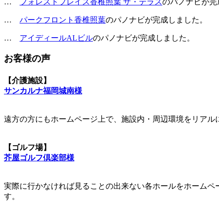
…
フォレストプレイス香椎照葉 ザ・テラス
のパノナビが完
…
パークフロント香椎照葉
のパノナビが完成しました。
…
アイディールALビル
のパノナビが完成しました。
お客様の声
【介護施設】
サンカルナ福岡城南様
遠方の方にもホームページ上で、施設内・周辺環境をリアル
【ゴルフ場】
芥屋ゴルフ倶楽部様
実際に行かなければ見ることの出来ない各ホールをホームペ
す。